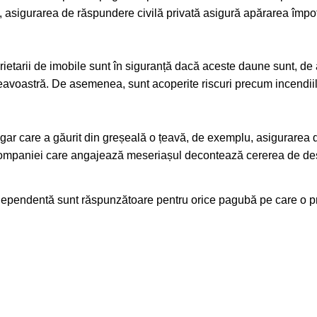
, asigurarea de răspundere civilă privată asigură apărarea împotriv
oprietarii de imobile sunt în siguranță dacă aceste daune sunt, 
oastră. De asemenea, sunt acoperite riscuri precum incendiile
gar care a găurit din greșeală o țeavă, de exemplu, asigurarea d
companiei care angajează meseriașul decontează cererea de des
dependentă sunt răspunzătoare pentru orice pagubă pe care o provo