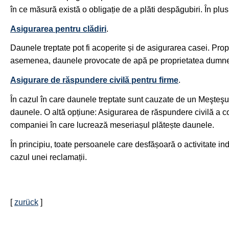
în ce măsură există o obligație de a plăti despăgubiri. În plus
Asigurarea pentru clădiri
.
Daunele treptate pot fi acoperite și de asigurarea casei. Pr
asemenea, daunele provocate de apă pe proprietatea dumneav
Asigurare de răspundere civilă pentru firme
.
În cazul în care daunele treptate sunt cauzate de un Meşteşu
daunele. O altă opțiune: Asigurarea de răspundere civilă a 
companiei în care lucrează meseriașul plătește daunele.
În principiu, toate persoanele care desfășoară o activitate in
cazul unei reclamații.
[
zurück
]