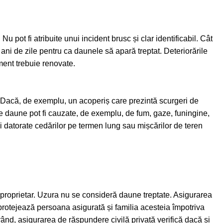
pot fi atribuite unui incident brusc și clar identificabil. Cât
ani de zile pentru ca daunele să apară treptat. Deteriorările
ament trebuie renovate.
. Dacă, de exemplu, un acoperiș care prezintă scurgeri de
de daune pot fi cauzate, de exemplu, de fum, gaze, funingine,
i datorate cedărilor pe termen lung sau mișcărilor de teren
 proprietar. Uzura nu se consideră daune treptate. Asigurarea
protejează persoana asigurată și familia acesteia împotriva
nd, asigurarea de răspundere civilă privată verifică dacă și