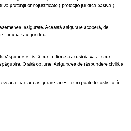
a pretențiilor nejustificate ("protecție juridică pasivă").
de asemenea, asigurate. Această asigurare acoperă, de
, furtuna sau grindina.
e răspundere civilă pentru firme a acestuia va acoperi
păgubire. O altă opțiune: Asigurarea de răspundere civilă a
acă - iar fără asigurare, acest lucru poate fi costisitor în