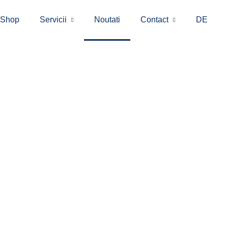
eShop
Servicii
Noutati
Contact
DE
+49 170 5475261