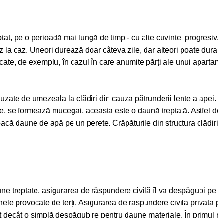
 pe o perioadă mai lungă de timp - cu alte cuvinte, progresiv. Nu 
 la caz. Uneori durează doar câteva zile, dar alteori poate dura 
idicate, de exemplu, în cazul în care anumite părți ale unui apart
zate de umezeala la clădiri din cauza pătrunderii lente a apei
re, se formează mucegai, aceasta este o daună treptată. Astfel 
oacă daune de apă pe un perete. Crăpăturile din structura clădiri
ne treptate, asigurarea de răspundere civilă îl va despăgubi pe
le provocate de terți. Asigurarea de răspundere civilă privată 
 decât o simplă despăgubire pentru daune materiale. În primul râ