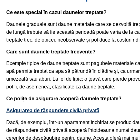
Ce este special în cazul daunelor treptate?
Daunele graduale sunt daune materiale care se dezvoltă treptat,
de lungă trebuie să fie această perioadă poate varia de la caz
treptate trec, de obicei, neobservate și pot duce la costuri r
Care sunt daunele treptate frecvente?
Exemple tipice de daune treptate sunt pagubele materiale cau
apă permite treptat ca apa să pătrundă în clădire și, ca urma
umezeală sau aburi. La fel de tipic: o țeavă care pierde prov
pot fi, de asemenea, clasificate ca daune treptate.
Ce polițe de asigurare acoperă daunele treptate?
Asigurarea de răspundere civilă privată
.
Dacă, de exemplu, într-un apartament închiriat se produc dau
de răspundere civilă privată acoperă întotdeauna numai daune
cererilor de despăgubire pentru daune. Acesta oferă mai mult