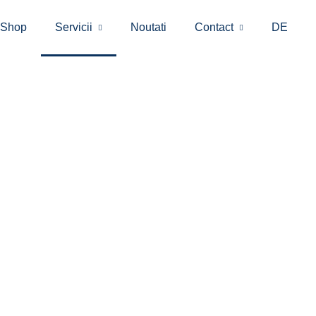
eShop
Servicii
Noutati
Contact
DE
+49 170 5475261