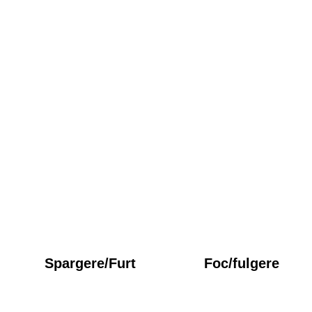
Spargere/Furt
Foc/fulgere