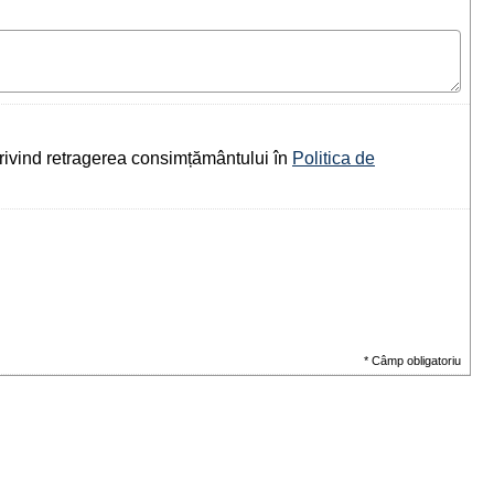
i privind retragerea consimțământului în
Politica de
* Câmp obligatoriu