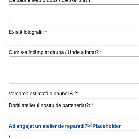
Ce daune s-au produs / Ce s-a furat ? *
Există fotografii: *
Cum s-a întâmplat dauna / Unde a intrat? *
Valoarea estimată a daunei € ?:
Doriti atelierul nostru de parteneriat?: *
Ati angajat un atelier de reparatii?
*