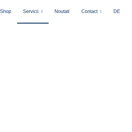
eShop
Servicii
Noutati
Contact
DE
+49 170 5475261